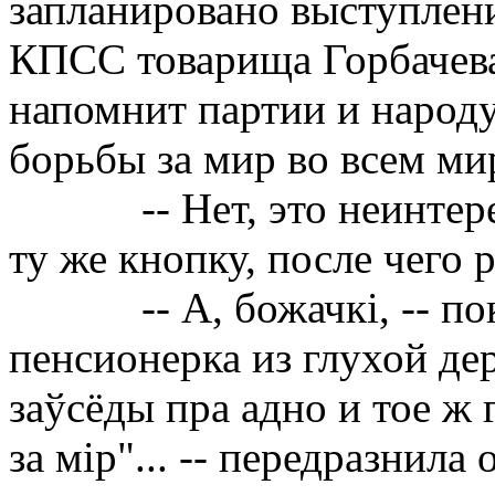
запланировано выступлен
КПСС товарища Горбачева,
напомнит партии и народ
борьбы за мир во всем мир
-- Нет, это неинте
ту же кнопку, после чего 
-- А, божачк
i
, -- п
пенсионерка из глухой де
заўсёды пра адно и тое ж 
за м
i
р"... -- передразнила