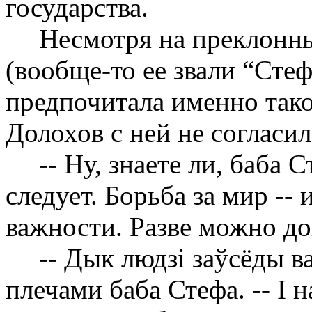
государства.
Несмотря на преклонн
(вообще-то ее звали “Сте
предпочитала именно так
Долохов с ней не согласи
-- Ну, знаете ли, баба 
следует. Борьба за мир --
важности. Разве можно д
-- Дык людз
i
заўсёды в
плечами баба Стефа. --
I
на