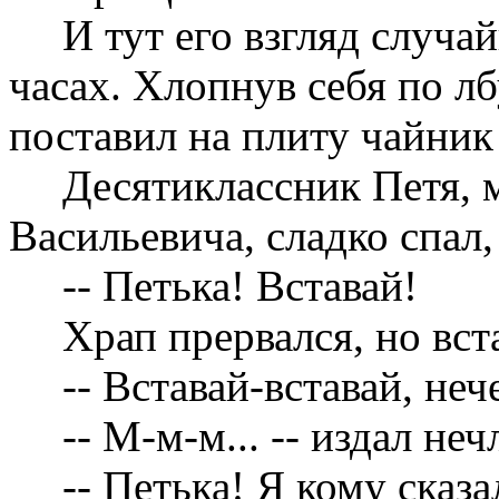
И тут его взгляд случа
часах. Хлопнув себя по л
поставил на плиту чайник
Десятиклассник Петя,
Васильевича, сладко спал
-- Петька! Вставай!
Храп прервался, но вст
-- Вставай-вставай, неч
-- М-м-м... -- издал не
-- Петька! Я кому сказ