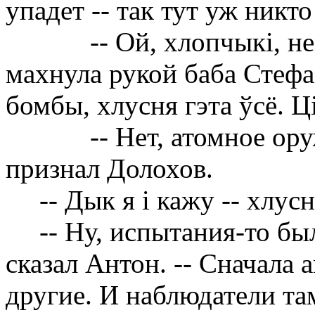
упадет -- так тут уж никто
-- Ой, хлопчык
i
, н
махнула рукой баба Стефа.
бомбы, хлусня гэта ўсё. Ц
-- Нет, атомное ор
признал Долохов.
-- Дык я
i
кажу -- хлус
-- Ну, испытания-то бы
сказал Антон. -- Сначала 
другие. И наблюдатели та