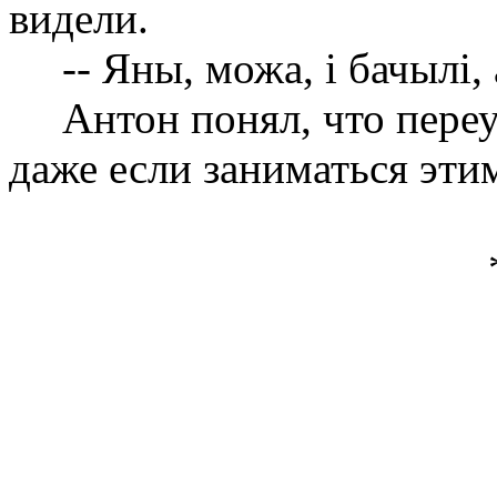
видели.
-- Яны, можа,
i
бачыл
i
,
Антон понял, что переу
даже если заниматься эти