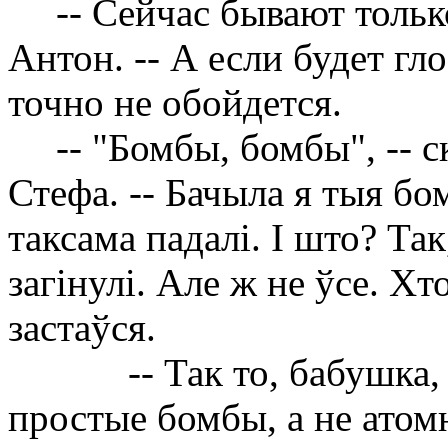
-- Сейчас бывают тольк
Антон. -- А если будет гл
точно не обойдется.
-- "Бомбы, бомбы", -- 
Стефа. -- Бачыла я тыя б
таксама падал
i
.
I
што? Так
заг
i
нул
i
. Але ж не ўсе. Хто
застаўся.
-- Так то, бабушка
простые бомбы, а не атом