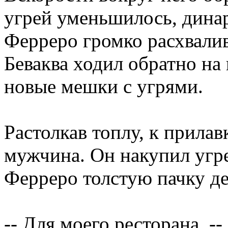
угрей уменьшилось, динар
Ферреро громко расхвалив
Беваква ходил обратно на
новые мешки с угрями.
Растолкав топлу, к прила
мужчина. Он накупил угре
Ферреро толстую пачку де
-- Для моего ресторана, --