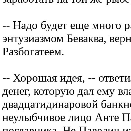
-- Надо будет еще много ра
энтузиазмом Беваква, верн
Разбогатеем.
-- Хорошая идея, -- ответ
денег, которую дал ему вл
двадцатидинаровой банкно
неулыбчивое лицо Анте Па
поглавника. Не Павелич и