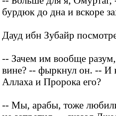
-- Больше для я, Омуртаг,
бурдюк до дна и вскоре за
Дауд ибн Зубайр посмотре
-- Зачем им вообще разум,
вине? -- фыркнул он. -- И
Аллаха и Пророка его?
-- Мы, арабы, тоже люби