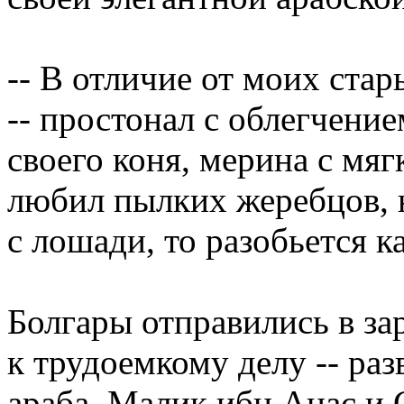
-- В отличие от моих стар
-- простонал с облегчение
своего коня, мерина с мяг
любил пылких жеребцов, н
с лошади, то разобьется ка
Болгары отправились в за
к трудоемкому делу -- ра
араба, Малик ибн Анас и 